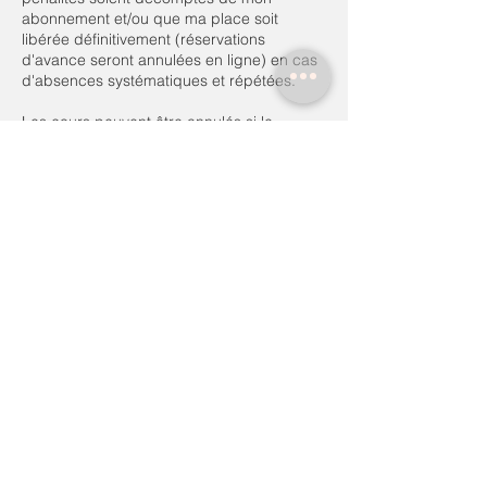
abonnement et/ou que ma place soit
libérée définitivement (réservations
d'avance seront annulées en ligne) en cas
d'absences systématiques et répétées.
Les cours peuvent être annulés si le
nombre d'inscrits est inférieur à 3
personnes. Pour les cours du week-end, il
vous est demandé d'anticiper vos
réservations le vendredi avant 18h afin de
gérer au mieux le maintien des cours et
l'information des autres élèves.
Je déclare avoir lu et accepte les
conditions et termes ci-dessus.
Coordonnées
0652786792
lateliergambetta@gmail.com